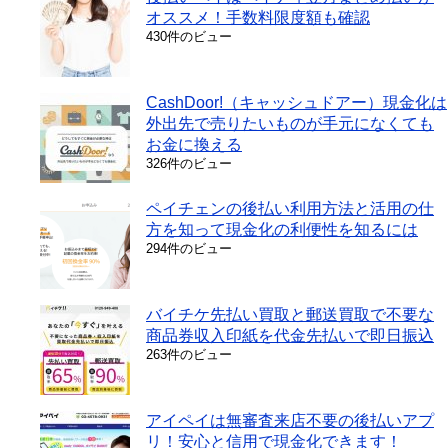
オススメ！手数料限度額も確認
430件のビュー
CashDoor!（キャッシュドアー）現金化は
外出先で売りたいものが手元になくても
お金に換える
326件のビュー
ペイチェンの後払い利用方法と活用の仕
方を知って現金化の利便性を知るには
294件のビュー
バイチケ先払い買取と郵送買取で不要な
商品券収入印紙を代金先払いで即日振込
263件のビュー
アイペイは無審査来店不要の後払いアプ
リ！安心と信用で現金化できます！