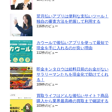
翌月払いアプリは便利な支払いツール！
独自の審査方法を把握して利用する
116件のビュー
カウールで後払いアプリを使って最短で
現金を手に入れるのが良い理由
112件のビュー
即金キンタロウは給料日前のお金がない
サラリーマンたちを現金化で助けてくれ
る！
109件のビュー
買取ライフはどんな後払いサイト？商品
購入から業界最高峰の買取まで確認する
103件のビュー