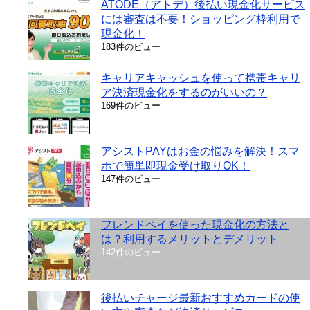
ATODE（アトデ）後払い現金化サービス
には審査は不要！ショッピング枠利用で
現金化！
183件のビュー
キャリアキャッシュを使って携帯キャリ
ア決済現金化をするのがいいの？
169件のビュー
アシストPAYはお金の悩みを解決！スマ
ホで簡単即現金受け取りOK！
147件のビュー
フレンドペイを使った現金化の方法と
は？利用するメリットとデメリット
142件のビュー
後払いチャージ最新おすすめカードの使