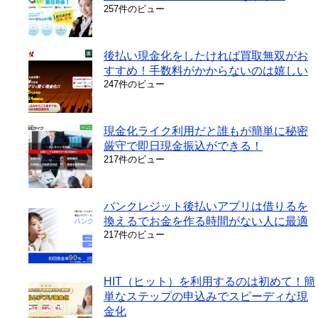
257件のビュー
後払い現金化をしたければ買取無双がお
すすめ！手数料がかからないのは嬉しい
247件のビュー
現金化ライク利用だと誰もが簡単に秘密
厳守で即日現金振込ができる！
217件のビュー
バンクレジット後払いアプリは借りるを
換えるでお金を作る時間がない人に最適
217件のビュー
HIT（ヒット）を利用するのは初めて！簡
単なステップの申込みでスピーディな現
金化