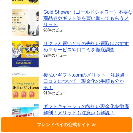
Gold Shower（ゴールドシャワー）不要な
商品券やギフト券を買い取ってもらうメ
リット
98件のビュー
サクッと買いとりの先払い買取はおすす
め？サービスや口コミを徹底調査！
92件のビュー
後払いギフト.comのメリット・注意点・
口コミについて！現金化の手順も分か
る！
91件のビュー
ギフトキャッシュの後払い現金化を徹底
解剖！メリットも注意点も解説！
90件のビュー
フレンドペイの公式サイト