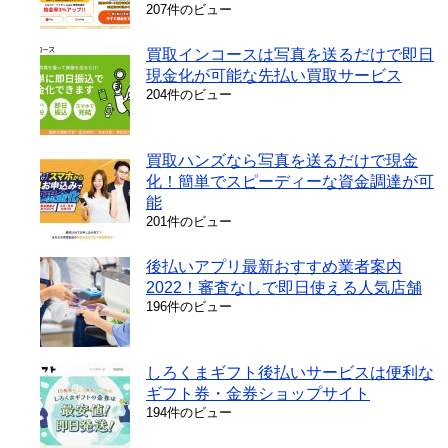
207件のビュー
買取インコースは写真を送るだけで即日
現金化が可能な先払い買取サービス
204件のビュー
買取ハンズなら写真を送るだけで現金
化！簡単でスピーディーな資金調達が可
能
201件のビュー
後払いアプリ最新おすすめ業者案内
2022！審査なしで即日使える人気店舗
196件のビュー
しろくまギフト後払いサービスは便利な
ギフト券・金券ショップサイト
194件のビュー