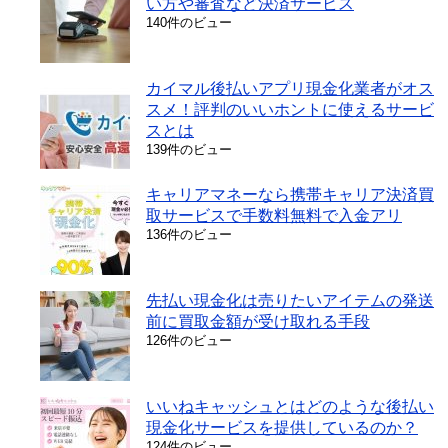
い方や審査など決済サービス
140件のビュー
カイマル後払いアプリ現金化業者がオス
スメ！評判のいいホントに使えるサービ
スとは
139件のビュー
キャリアマネーなら携帯キャリア決済買
取サービスで手数料無料で入金アリ
136件のビュー
先払い現金化は売りたいアイテムの発送
前に買取金額が受け取れる手段
126件のビュー
いいねキャッシュとはどのような後払い
現金化サービスを提供しているのか？
124件のビュー