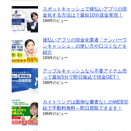
スポットキャッシュで後払いアプリの現
金化する方法は？最短10分送金実現！
194件のビュー
後払いアプリの現金化業者「ナンバーワ
ンキャッシュ」の使い方や口コミなどを
紹介
193件のビュー
アップルキャッシュなら不要アイテム売
って最短5分で即日振込で現金GET！
188件のビュー
カイトリングは面倒な審査なしのWEB完
結で手数料無料～即日買取できます！
186件のビュー