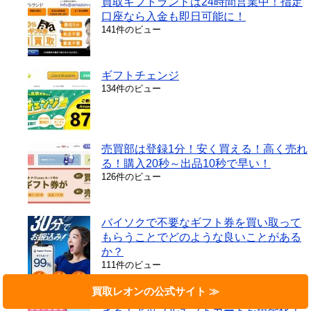
買取ギフトランドは24時間営業中！指定
口座なら入金も即日可能に！
141件のビュー
ギフトチェンジ
134件のビュー
売買部は登録1分！安く買える！高く売れ
る！購入20秒～出品10秒で早い！
126件のビュー
バイソクで不要なギフト券を買い取って
もらうことでどのような良いことがある
か？
111件のビュー
買取レオンの公式サイト
買取高額箱は電子ギフト券を高価買取で
きる！アップルギフトカードを現金化！