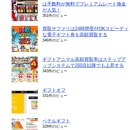
は手数料が無料でプレミアムレート換金
が人気！
351件のビュー
買取サファリは24時間受付OKスピーディ
な電子ギフト券を高額買取する
346件のビュー
ギフトアニマル高額買取率はステップア
ップシステムで2回目以降でも上昇する
343件のビュー
ギフトオフ
331件のビュー
ベテルギフト
328件のビュー