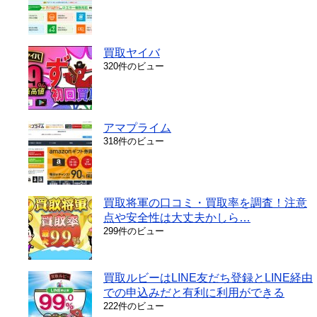
買取ヤイバ
320件のビュー
アマプライム
318件のビュー
買取将軍の口コミ・買取率を調査！注意
点や安全性は大丈夫かしら…
299件のビュー
買取ルビーはLINE友だち登録とLINE経由
での申込みだと有利に利用ができる
222件のビュー