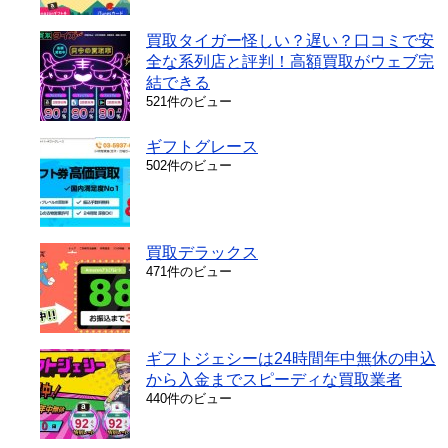
買取タイガー怪しい？遅い？口コミで安
全な系列店と評判！高額買取がウェブ完
結できる
521件のビュー
ギフトグレース
502件のビュー
買取デラックス
471件のビュー
ギフトジェシーは24時間年中無休の申込
から入金までスピーディな買取業者
440件のビュー