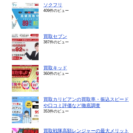
ソクフリ
409件のビュー
買取セブン
387件のビュー
買取キッド
360件のビュー
買取カリビアンの買取率・振込スピード
や口コミ評価など徹底調査
353件のビュー
買取戦隊高額レンジャーの最大メリット