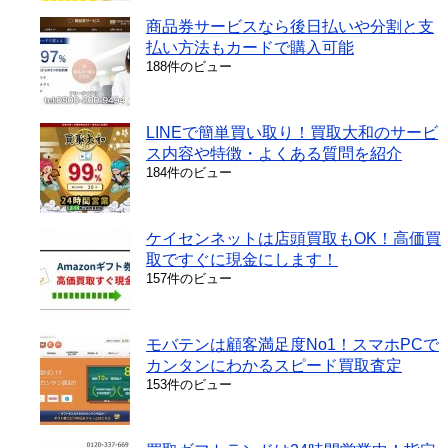
商品券サービスなら後日払いや分割と支
払い方法もカードで購入可能
188件のビュー
LINEで簡単買い取り！買取大和のサービ
ス内容や特徴・よくある質問を紹介
184件のビュー
ケイセンネットは店頭買取もOK！高価買
取ですぐに現金にします！
157件のビュー
モバテンは顧客満足度No1！スマホPCで
カンタンにわかるスピード買取査定
153件のビュー