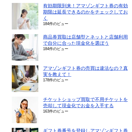
有効期限到来！アマゾンギフト券の有効
期限は延長できるのかをチェックしてお
く
184件のビュー
商品券買取は店舗型とネットと店舗利用
で自分に合った現金化を選ぼう
184件のビュー
アマゾンギフト券の売買は違法なの？真
実を教えて！
178件のビュー
チケットショップ買取で不用チケットを
売却して現金化でお金を入手する
163件のビュー
ギフト券番号を登録しアマゾンギフト券