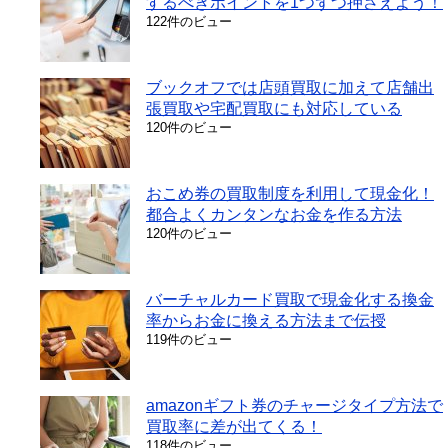
するべきポイントを1つずつ押さえよう！
122件のビュー
ブックオフでは店頭買取に加えて店舗出
張買取や宅配買取にも対応している
120件のビュー
おこめ券の買取制度を利用して現金化！
都合よくカンタンなお金を作る方法
120件のビュー
バーチャルカード買取で現金化する換金
率からお金に換える方法まで伝授
119件のビュー
amazonギフト券のチャージタイプ方法で
買取率に差が出てくる！
118件のビュー