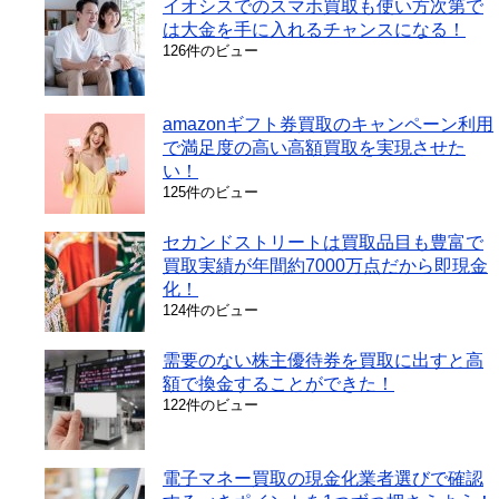
イオシスでのスマホ買取も使い方次第で
は大金を手に入れるチャンスになる！
126件のビュー
amazonギフト券買取のキャンペーン利用
で満足度の高い高額買取を実現させた
い！
125件のビュー
セカンドストリートは買取品目も豊富で
買取実績が年間約7000万点だから即現金
化！
124件のビュー
需要のない株主優待券を買取に出すと高
額で換金することができた！
122件のビュー
電子マネー買取の現金化業者選びで確認