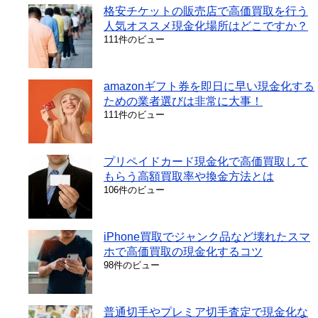
格安チケットの販売店で高価買取を行う
人気オススメ現金化場所はどこですか？
111件のビュー
amazonギフト券を即日に早い現金化する
ための業者選びは非常に大事！
111件のビュー
プリペイドカード現金化で高価買取して
もらう高額買取率や換金方法とは
106件のビュー
iPhone買取でジャンク品など壊れたスマ
ホで高価買取の現金化するコツ
98件のビュー
普通切手やプレミア切手査定で現金化な