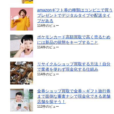
amazonギフト券の種類はコンビニで買う
プレゼントでデジタルタイプや配送タイ
プがある
114件のビュー
ポケモンカード高額買取で高く売るため
には新品の状態をキープすること
114件のビュー
リサイクルショップ買取する方法！自分
で業者を使わず現金化する仕組み
114件のビュー
金券ショップ買取で金券～ギフト旅行券
まで面倒な審査ナシで現金化できる老舗
店舗を探そう！
112件のビュー