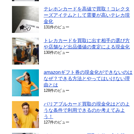
テレホンカードを高値で買取！コレクタ
ーズアイテムとして需要が高いテレカ現
金化
131件のビュー
トレカカードを買取に出す相手の選び方
や店舗など出品価値の査定による現金化
130件のビュー
amazonギフト券の現金化ができないのは
なぜ？できる方法とやってはいけない理
由とは
128件のビュー
バリアブルカード買取の現金化はどのよ
うな条件で利用できるのか考えてみよ
う！
127件のビュー