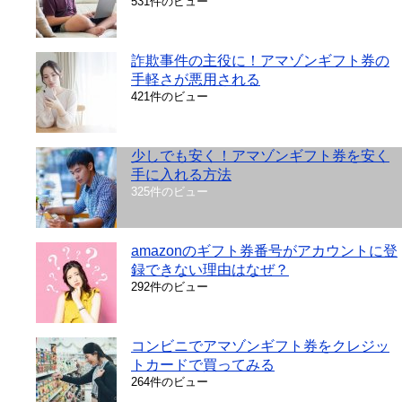
531件のビュー
詐欺事件の主役に！アマゾンギフト券の
手軽さが悪用される
421件のビュー
少しでも安く！アマゾンギフト券を安く
手に入れる方法
325件のビュー
amazonのギフト券番号がアカウントに登
録できない理由はなぜ？
292件のビュー
コンビニでアマゾンギフト券をクレジッ
トカードで買ってみる
264件のビュー