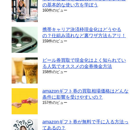
の基本的な使い方を学ぼう
160件のビュー
携帯キャリア決済枠現金化はどうやる
の？仕組み流れなど裏ワザ方法もアリ！
159件のビュー
ビール券買取で現金化はよく知られてい
る人気でオススメの金券換金方法
158件のビュー
amazonギフト券の買取相場価格はどんな
条件に影響を受けやすいの？
157件のビュー
amazonギフト券が無料で手に入る方法っ
てあるの？