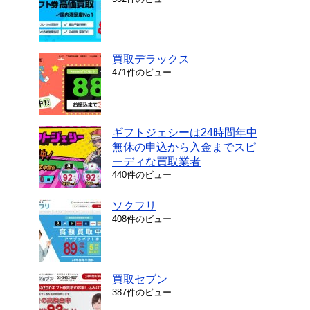
買取デラックス
471件のビュー
ギフトジェシーは24時間年中
無休の申込から入金までスピ
ーディな買取業者
440件のビュー
ソクフリ
408件のビュー
買取セブン
387件のビュー