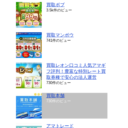
買取ボブ
3.5k件のビュー
買取マンボウ
741件のビュー
買取レオン口コミ人気アマギ
フ評判！豊富な特別レート買
取券種で安心の法人運営
730件のビュー
買取本舗
730件のビュー
アマトレード