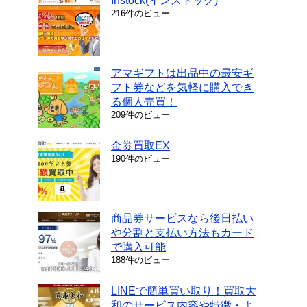
Instock(インストック)
216件のビュー
アマギフトは出品中の最安ギ
フト券などを気軽に購入でき
る個人売買！
209件のビュー
金券買取EX
190件のビュー
商品券サービスなら後日払い
や分割と支払い方法もカード
で購入可能
188件のビュー
LINEで簡単買い取り！買取大
和のサービス内容や特徴・よ