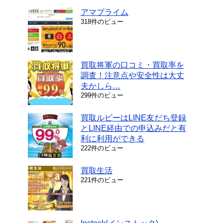
アマプライム
318件のビュー
買取将軍の口コミ・買取率を
調査！注意点や安全性は大丈
夫かしら…
299件のビュー
買取ルビーはLINE友だち登録
とLINE経由での申込みだと有
利に利用ができる
222件のビュー
買取生活
221件のビュー