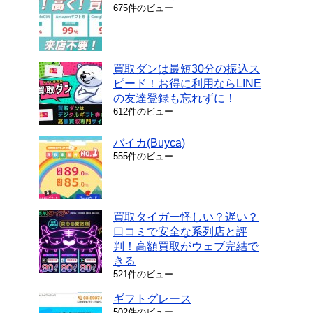
675件のビュー
買取ダンは最短30分の振込ス
ピード！お得に利用ならLINE
の友達登録も忘れずに！
612件のビュー
バイカ(Buyca)
555件のビュー
買取タイガー怪しい？遅い？
口コミで安全な系列店と評
判！高額買取がウェブ完結で
きる
521件のビュー
ギフトグレース
502件のビュー