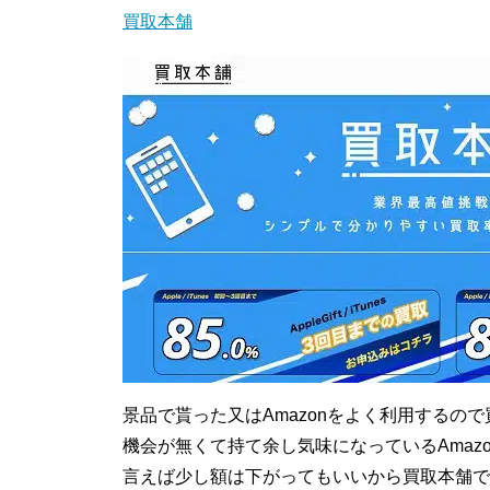
買取本舗
景品で貰った又はAmazonをよく利用するの
機会が無くて持て余し気味になっているAmaz
言えば少し額は下がってもいいから買取本舗で