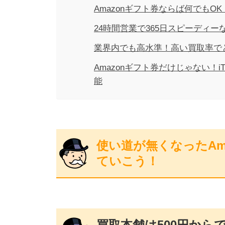
Amazonギフト券ならば何でもO
24時間営業で365日スピーディ
業界内でも高水準！高い買取率で
Amazonギフト券だけじゃない！iTu
能
使い道が無くなったAm
ていこう！
買取本舗は500円からで