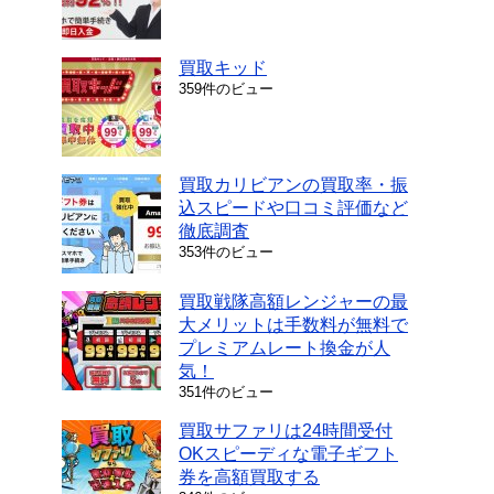
買取キッド
359件のビュー
買取カリビアンの買取率・振
込スピードや口コミ評価など
徹底調査
353件のビュー
買取戦隊高額レンジャーの最
大メリットは手数料が無料で
プレミアムレート換金が人
気！
351件のビュー
買取サファリは24時間受付
OKスピーディな電子ギフト
券を高額買取する