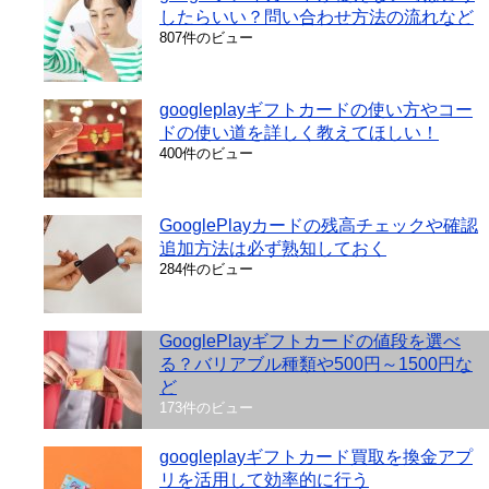
したらいい？問い合わせ方法の流れなど
807件のビュー
googleplayギフトカードの使い方やコー
ドの使い道を詳しく教えてほしい！
400件のビュー
GooglePlayカードの残高チェックや確認
追加方法は必ず熟知しておく
284件のビュー
GooglePlayギフトカードの値段を選べ
る？バリアブル種類や500円～1500円な
ど
173件のビュー
googleplayギフトカード買取を換金アプ
リを活用して効率的に行う