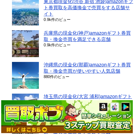
東京都現金化(渋谷 新宿 池袋)amazonギフ
ト券買取を高価換金で売買をする店舗サ
イト
0.9k件のビュー
兵庫県の現金化(神戸)amazonギフト券買
取・換金売買を満足できる店舗
0.9k件のビュー
沖縄県の現金化(那覇)amazonギフト券買
取・換金売買が使いやすい人気店舗
880件のビュー
埼玉県の現金化(大宮 浦和)amazonギフト
券買取・換金売買が大好評な店舗
838件のビュー
群馬県の現金化(前橋)amazonギフト券買