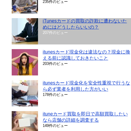
235件のビュー
iTunesカードの買取の詐欺に遭わないた
めにはどうしたらいいの？
207件のビュー
itunesカード現金化は違法なの？現金に換
える前に認識しておきたいこと
203件のビュー
itunesカード現金化を安全性重視で行うな
ら必ず業者を利用した方がいい
178件のビュー
ituneカード買取を即日で高額買取したい
なら店舗の詳細を調査する
149件のビュー