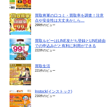
買取将軍の口コミ・買取率を調査！注意
点や安全性は大丈夫かしら…
299件のビュー
買取ルビーはLINE友だち登録とLINE経由
での申込みだと有利に利用ができる
222件のビュー
買取生活
221件のビュー
Instock(インストック)
216件のビュー