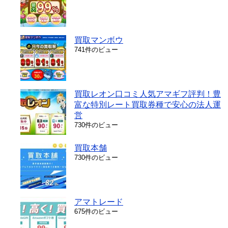
買取マンボウ
741件のビュー
買取レオン口コミ人気アマギフ評判！豊
富な特別レート買取券種で安心の法人運
営
730件のビュー
買取本舗
730件のビュー
アマトレード
675件のビュー