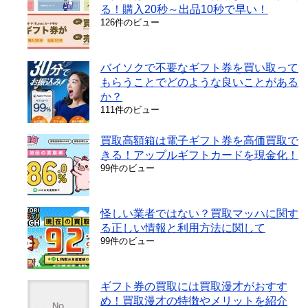
る！購入20秒～出品10秒で早い！
126件のビュー
バイソクで不要なギフト券を買い取って
もらうことでどのような良いことがある
か？
111件のビュー
買取高額箱は電子ギフト券を高価買取で
きる！アップルギフトカードを現金化！
99件のビュー
怪しい業者ではない？買取マッハに関す
る正しい情報と利用方法に関して
99件のビュー
ギフト券の買取には買取漫才がおすす
め！買取漫才の特徴やメリットを紹介