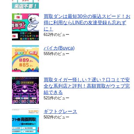
買取ダンは最短30分の振込スピード！お
得に利用ならLINEの友達登録も忘れず
に！
612件のビュー
バイカ(Buyca)
555件のビュー
買取タイガー怪しい？遅い？口コミで安
全な系列店と評判！高額買取がウェブ完
結できる
521件のビュー
ギフトグレース
502件のビュー