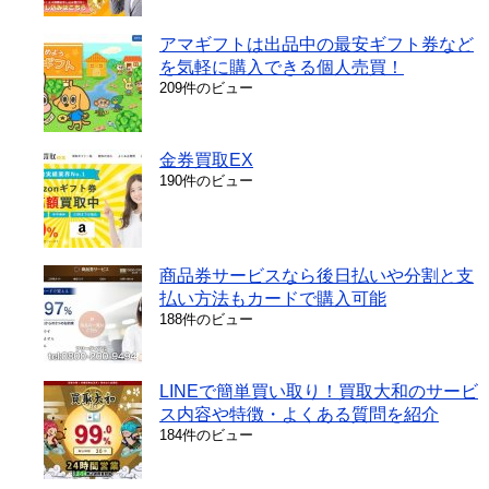
アマギフトは出品中の最安ギフト券など
を気軽に購入できる個人売買！
209件のビュー
金券買取EX
190件のビュー
商品券サービスなら後日払いや分割と支
払い方法もカードで購入可能
188件のビュー
LINEで簡単買い取り！買取大和のサービ
ス内容や特徴・よくある質問を紹介
184件のビュー