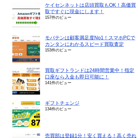
ケイセンネットは店頭買取もOK！高価買
取ですぐに現金にします！
157件のビュー
モバテンは顧客満足度No1！スマホPCで
カンタンにわかるスピード買取査定
153件のビュー
買取ギフトランドは24時間営業中！指定
口座なら入金も即日可能に！
141件のビュー
ギフトチェンジ
134件のビュー
売買部は登録1分！安く買える！高く売れ