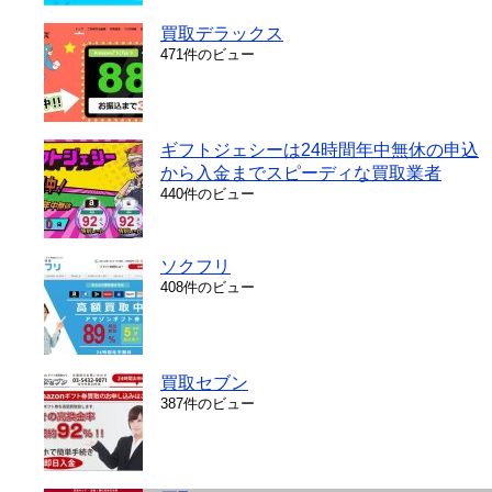
買取デラックス
471件のビュー
ギフトジェシーは24時間年中無休の申込
から入金までスピーディな買取業者
440件のビュー
ソクフリ
408件のビュー
買取セブン
387件のビュー