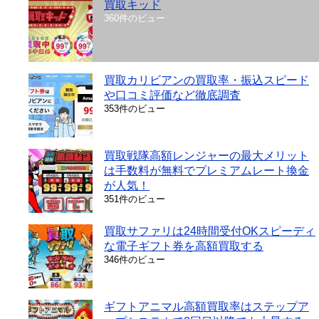
買取キッド
360件のビュー
買取カリビアンの買取率・振込スピード
や口コミ評価など徹底調査
353件のビュー
買取戦隊高額レンジャーの最大メリット
は手数料が無料でプレミアムレート換金
が人気！
351件のビュー
買取サファリは24時間受付OKスピーディ
な電子ギフト券を高額買取する
346件のビュー
ギフトアニマル高額買取率はステップア