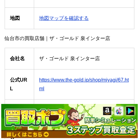
地図
地図マップを確認する
仙台市の買取店舗｜ザ・ゴールド 泉インター店
会社名
ザ・ゴールド 泉インター店
公式UR
https://www.the-gold.jp/shop/miyagi/67.ht
L
ml
住所
宮城県仙台市泉区大沢2丁目3-1
電話番
022-772-8227