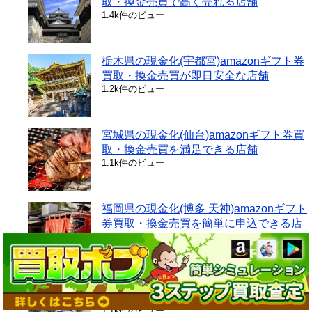
取・換金売買で高く売れる店舗
1.4k件のビュー
栃木県の現金化(宇都宮)amazonギフト券
買取・換金売買が即日安全な店舗
1.2k件のビュー
宮城県の現金化(仙台)amazonギフト券買
取・換金売買を満足できる店舗
1.1k件のビュー
福岡県の現金化(博多 天神)amazonギフト
券買取・換金売買を簡単に申込できる店
舗サイト
1.1k件のビュー
千葉県の現金化(柏 松戸)amazonギフト券
買取・換金売買が絶対に大丈夫な店舗
1.1k件のビュー