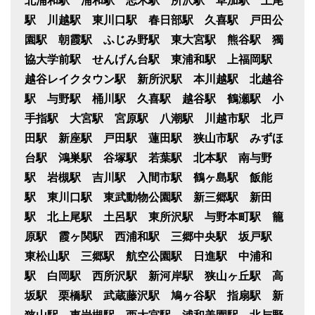
北浦和駅 浦和駅 志木駅 所沢駅 草加駅 上尾
駅 川越駅 東川口駅 春日部駅 久喜駅 戸田公
園駅 朝霞駅 ふじみ野駅 東大宮駅 熊谷駅 獨
協大学前駅 せんげん台駅 東浦和駅 上福岡駅
越谷レイクタウン駅 新所沢駅 本川越駅 北越谷
駅 与野駅 桶川駅 久喜駅 越谷駅 鶴瀬駅 小
手指駅 大宮駅 宮原駅 八潮駅 川越市駅 北戸
田駅 新座駅 戸田駅 蓮田駅 狭山市駅 みずほ
台駅 鴻巣駅 谷塚駅 若葉駅 北本駅 南与野
駅 岩槻駅 吉川駅 入間市駅 鶴ヶ島駅 飯能
駅 東川口駅 東武動物公園駅 新三郷駅 新田
駅 北上尾駅 土呂駅 東所沢駅 与野本町駅 籠
原駅 霞ヶ関駅 西浦和駅 三郷中央駅 坂戸駅
東松山駅 三郷駅 航空公園駅 日進駅 中浦和
駅 白岡駅 西所沢駅 新河岸駅 狭山ヶ丘駅 高
坂駅 栗橋駅 武蔵藤沢駅 鳩ヶ谷駅 指扇駅 新