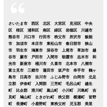
さいたま市 西区 北区 大宮区 見沼区 中央
区 桜区 浦和区 南区 緑区 岩槻区 川越市
熊谷市 川口市 行田市 秩父市 所沢市 飯能
市 加須市 本庄市 東松山市 春日部市 狭山
市 羽生市 鴻巣市 深谷市 上尾市 草加市 越
谷市 蕨市 戸田市 入間市 朝霞市 志木市 和
光市 新座市 桶川市 久喜市 北本市 八潮市
富士見市 三郷市 蓮田市 坂戸市 幸手市 鶴ヶ
島市 日高市 吉川市 ふじみ野市 白岡市 北足
立郡 伊奈町 入間郡 三芳町 毛呂山町 越生
町 比企郡 滑川町 嵐山町 小川町 川島町 吉
見町 鳩山町 ときがわ町 秩父郡 横瀬町 皆野
町 長瀞町 小鹿野町 東秩父村 児玉郡 美里