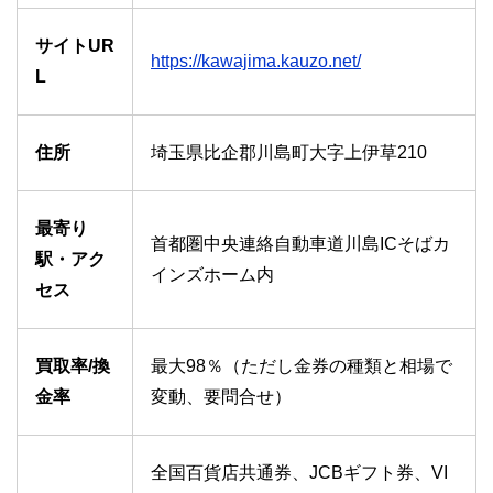
サイトUR
https://kawajima.kauzo.net/
L
住所
埼玉県比企郡川島町大字上伊草210
最寄り
首都圏中央連絡自動車道川島ICそばカ
駅・アク
インズホーム内
セス
買取率/換
最大98％（ただし金券の種類と相場で
金率
変動、要問合せ）
全国百貨店共通券、JCBギフト券、VI