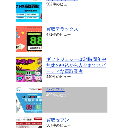
502件のビュー
買取デラックス
471件のビュー
ギフトジェシーは24時間年中
無休の申込から入金までスピ
ーディな買取業者
440件のビュー
ソクフリ
409件のビュー
買取セブン
387件のビュー