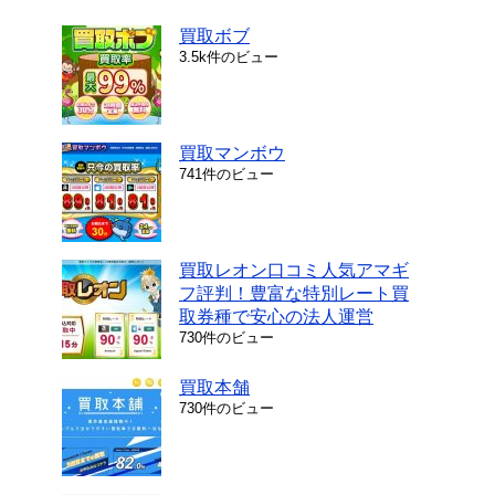
買取ボブ
3.5k件のビュー
買取マンボウ
741件のビュー
買取レオン口コミ人気アマギ
フ評判！豊富な特別レート買
取券種で安心の法人運営
730件のビュー
買取本舗
730件のビュー