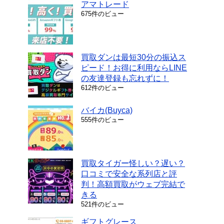
アマトレード
675件のビュー
買取ダンは最短30分の振込ス
ピード！お得に利用ならLINE
の友達登録も忘れずに！
612件のビュー
バイカ(Buyca)
555件のビュー
買取タイガー怪しい？遅い？
口コミで安全な系列店と評
判！高額買取がウェブ完結で
きる
521件のビュー
ギフトグレース