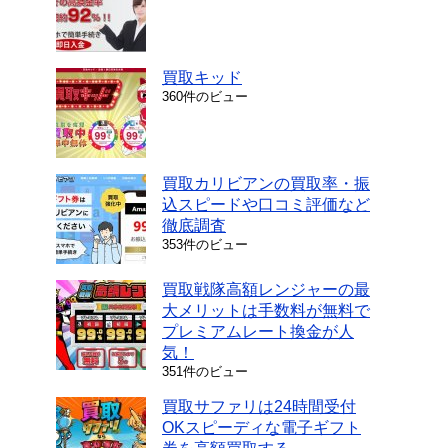
買取キッド
360件のビュー
買取カリビアンの買取率・振
込スピードや口コミ評価など
徹底調査
353件のビュー
買取戦隊高額レンジャーの最
大メリットは手数料が無料で
プレミアムレート換金が人
気！
351件のビュー
買取サファリは24時間受付
OKスピーディな電子ギフト