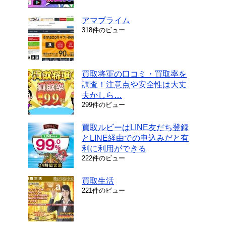
アマプライム
318件のビュー
買取将軍の口コミ・買取率を
調査！注意点や安全性は大丈
夫かしら…
299件のビュー
買取ルビーはLINE友だち登録
とLINE経由での申込みだと有
利に利用ができる
222件のビュー
買取生活
221件のビュー