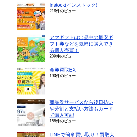
Instock(インストック)
216件のビュー
アマギフトは出品中の最安ギ
フト券などを気軽に購入でき
る個人売買！
209件のビュー
金券買取EX
190件のビュー
商品券サービスなら後日払い
や分割と支払い方法もカード
で購入可能
188件のビュー
LINEで簡単買い取り！買取大