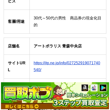
ビス
30代～50代の男性 商品券の現金化目
客層/用途
的
店舗名
アートポラリス 青森中央店
サイトUR
https://itp.ne.jp/info/027252919071740
L
540/
住所
青森県青森市東大野1-20-5
最寄り