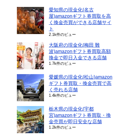
愛知県の現金化(名古
屋)amazonギフト券買取を高
く換金売買ができる店舗サイ
ト
2.1k件のビュー
大阪府の現金化(梅田 難
波)amazonギフト券買取高額
換金で即日入金できる店舗
1.7k件のビュー
愛媛県の現金化(松山)amazon
ギフト券買取・換金売買で高
く売れる店舗
1.4k件のビュー
栃木県の現金化(宇都
宮)amazonギフト券買取・換
金売買が即日安全な店舗
1.2k件のビュー