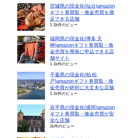
宮城県の現金化(仙台)amazon
ギフト券買取・換金売買を満
足できる店舗
1.1k件のビュー
福岡県の現金化(博多 天
神)amazonギフト券買取・換
金売買を簡単に申込できる店
舗サイト
1.1k件のビュー
千葉県の現金化(柏 松
戸)amazonギフト券買取・換
金売買が絶対に大丈夫な店舗
1.1k件のビュー
岩手県の現金化(盛岡)amazon
ギフト券買取・換金売買が安
全な店舗
1k件のビュー