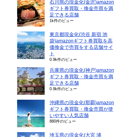
石川県の現金化(金沢)amazon
ギフト券買取・換金売買を満
足できる店舗
1k件のビュー
東京都現金化(渋谷 新宿 池
袋)amazonギフト券買取を高
価換金で売買をする店舗サイ
ト
0.9k件のビュー
兵庫県の現金化(神戸)amazon
ギフト券買取・換金売買を満
足できる店舗
0.9k件のビュー
沖縄県の現金化(那覇)amazon
ギフト券買取・換金売買が使
いやすい人気店舗
880件のビュー
埼玉県の現金化(大宮 浦