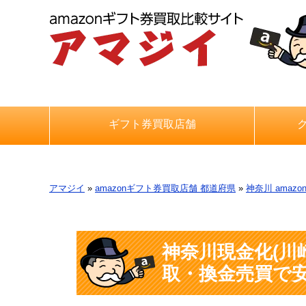
ギフト券買取店舗
アマジイ
»
amazonギフト券買取店舗 都道府県
»
神奈川 amaz
神奈川現金化(川崎
取・換金売買で