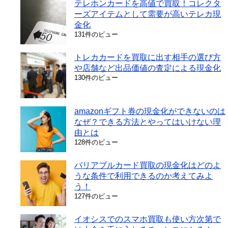
テレホンカードを高値で買取！コレクタ
ーズアイテムとして需要が高いテレカ現
金化
131件のビュー
トレカカードを買取に出す相手の選び方
や店舗など出品価値の査定による現金化
130件のビュー
amazonギフト券の現金化ができないのは
なぜ？できる方法とやってはいけない理
由とは
128件のビュー
バリアブルカード買取の現金化はどのよ
うな条件で利用できるのか考えてみよ
う！
127件のビュー
イオシスでのスマホ買取も使い方次第で