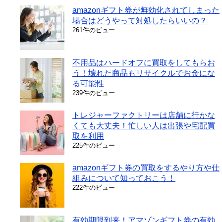
amazonギフト券が無効化されてしまった
場合はどうやって対処したらいいの？
261件のビュー
不用品はハードオフに買取をしてもらお
う！壊れた商品もリサイクルでお金にな
る可能性
239件のビュー
トレジャーファクトリーは店舗に行かな
くても大丈夫！忙しい人は出張や宅配買
取を利用
225件のビュー
amazonギフト券の買取をするやり方や仕
組みについて知っておこう！
222件のビュー
有効期限到来！アマゾンギフト券の有効