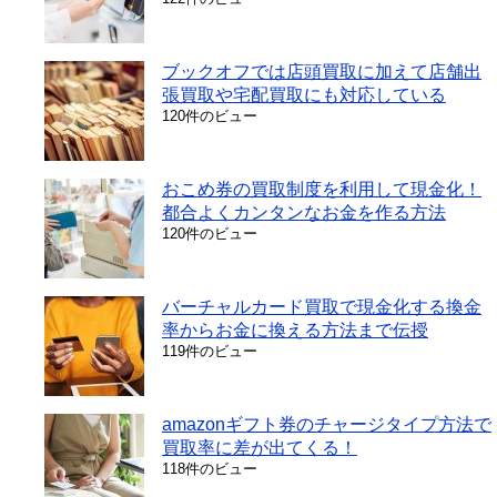
ブックオフでは店頭買取に加えて店舗出
張買取や宅配買取にも対応している
120件のビュー
おこめ券の買取制度を利用して現金化！
都合よくカンタンなお金を作る方法
120件のビュー
バーチャルカード買取で現金化する換金
率からお金に換える方法まで伝授
119件のビュー
amazonギフト券のチャージタイプ方法で
買取率に差が出てくる！
118件のビュー