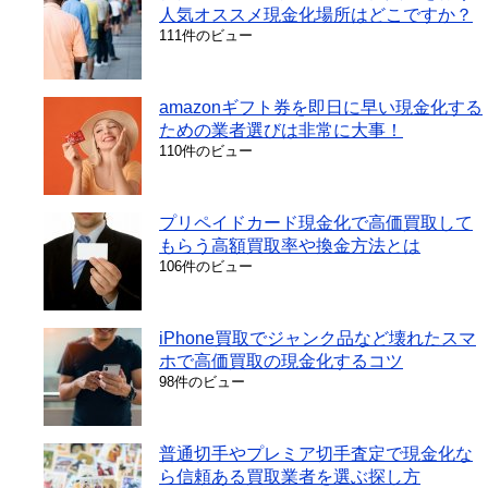
人気オススメ現金化場所はどこですか？
111件のビュー
amazonギフト券を即日に早い現金化する
ための業者選びは非常に大事！
110件のビュー
プリペイドカード現金化で高価買取して
もらう高額買取率や換金方法とは
106件のビュー
iPhone買取でジャンク品など壊れたスマ
ホで高価買取の現金化するコツ
98件のビュー
普通切手やプレミア切手査定で現金化な
ら信頼ある買取業者を選ぶ探し方