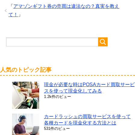
「
アマゾンギフト券の売買は違法なの？真実を教え
て！
」
人気のトピック記事
現金が必要な時はPOSAカード買取サービ
スを使って現金化してみる
1.2k件のビュー
カードラッシュの買取サービスを使って
各種カードを現金化する方法とは
531件のビュー