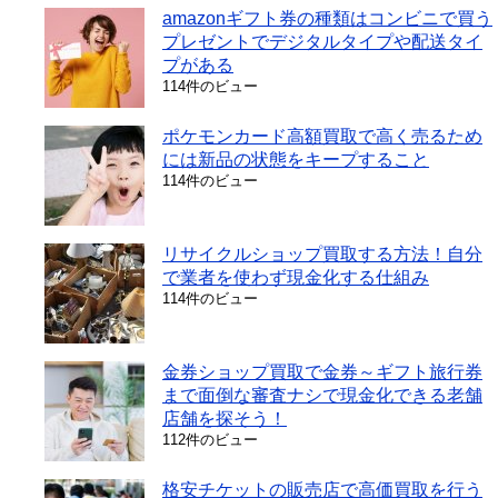
amazonギフト券の種類はコンビニで買う
プレゼントでデジタルタイプや配送タイ
プがある
114件のビュー
ポケモンカード高額買取で高く売るため
には新品の状態をキープすること
114件のビュー
リサイクルショップ買取する方法！自分
で業者を使わず現金化する仕組み
114件のビュー
金券ショップ買取で金券～ギフト旅行券
まで面倒な審査ナシで現金化できる老舗
店舗を探そう！
112件のビュー
格安チケットの販売店で高価買取を行う