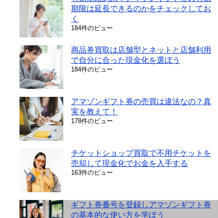
期限は延長できるのかをチェックしてお
く
184件のビュー
商品券買取は店舗型とネットと店舗利用
で自分に合った現金化を選ぼう
184件のビュー
アマゾンギフト券の売買は違法なの？真
実を教えて！
178件のビュー
チケットショップ買取で不用チケットを
売却して現金化でお金を入手する
163件のビュー
ギフト券番号を登録しアマゾンギフト券
の基本的な使い方を学ぼう