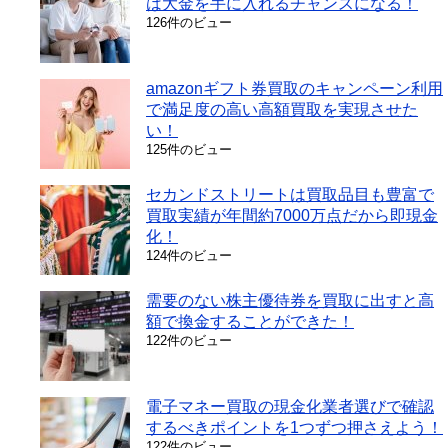
は大金を手に入れるチャンスになる！
126件のビュー
amazonギフト券買取のキャンペーン利用
で満足度の高い高額買取を実現させた
い！
125件のビュー
セカンドストリートは買取品目も豊富で
買取実績が年間約7000万点だから即現金
化！
124件のビュー
需要のない株主優待券を買取に出すと高
額で換金することができた！
122件のビュー
電子マネー買取の現金化業者選びで確認
するべきポイントを1つずつ押さえよう！
122件のビュー