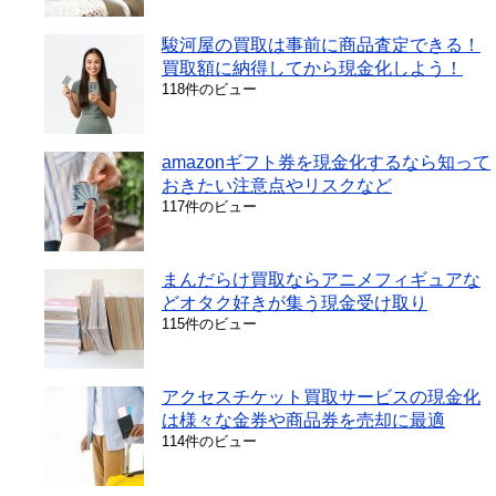
駿河屋の買取は事前に商品査定できる！
買取額に納得してから現金化しよう！
118件のビュー
amazonギフト券を現金化するなら知って
おきたい注意点やリスクなど
117件のビュー
まんだらけ買取ならアニメフィギュアな
どオタク好きが集う現金受け取り
115件のビュー
アクセスチケット買取サービスの現金化
は様々な金券や商品券を売却に最適
114件のビュー