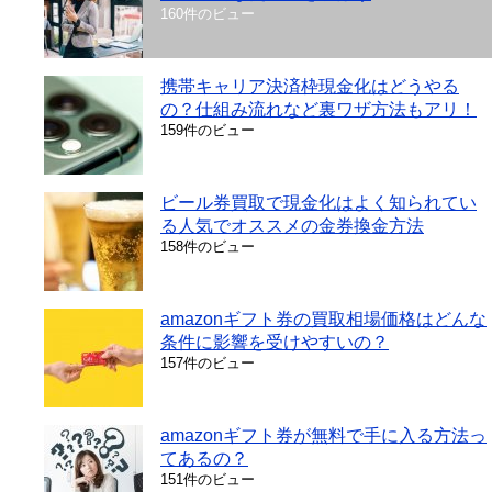
160件のビュー
携帯キャリア決済枠現金化はどうやる
の？仕組み流れなど裏ワザ方法もアリ！
159件のビュー
ビール券買取で現金化はよく知られてい
る人気でオススメの金券換金方法
158件のビュー
amazonギフト券の買取相場価格はどんな
条件に影響を受けやすいの？
157件のビュー
amazonギフト券が無料で手に入る方法っ
てあるの？
151件のビュー