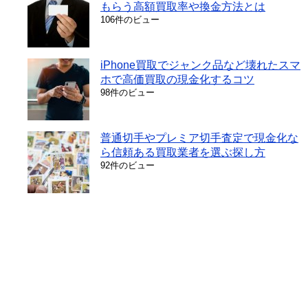
もらう高額買取率や換金方法とは
106件のビュー
iPhone買取でジャンク品など壊れたスマ
ホで高価買取の現金化するコツ
98件のビュー
普通切手やプレミア切手査定で現金化な
ら信頼ある買取業者を選ぶ探し方
92件のビュー