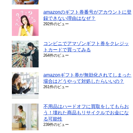
amazonのギフト券番号がアカウントに登
録できない理由はなぜ？
292件のビュー
コンビニでアマゾンギフト券をクレジッ
トカードで買ってみる
264件のビュー
amazonギフト券が無効化されてしまった
場合はどうやって対処したらいいの？
261件のビュー
不用品はハードオフに買取をしてもらお
う！壊れた商品もリサイクルでお金にな
る可能性
239件のビュー