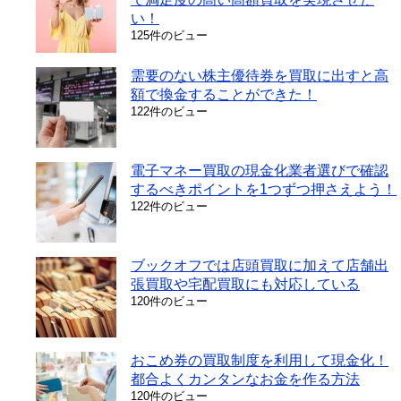
い！
125件のビュー
需要のない株主優待券を買取に出すと高
額で換金することができた！
122件のビュー
電子マネー買取の現金化業者選びで確認
するべきポイントを1つずつ押さえよう！
122件のビュー
ブックオフでは店頭買取に加えて店舗出
張買取や宅配買取にも対応している
120件のビュー
おこめ券の買取制度を利用して現金化！
都合よくカンタンなお金を作る方法
120件のビュー