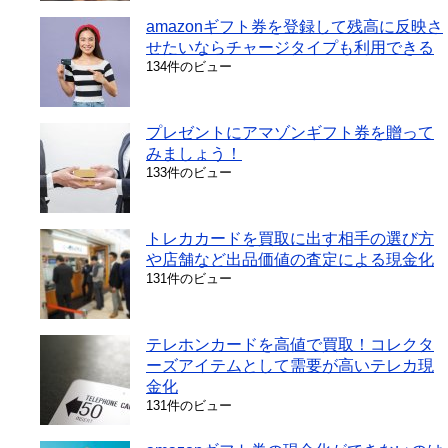
amazonギフト券を登録して残高に反映さ
せたいならチャージタイプも利用できる
134件のビュー
プレゼントにアマゾンギフト券を贈って
みましょう！
133件のビュー
トレカカードを買取に出す相手の選び方
や店舗など出品価値の査定による現金化
131件のビュー
テレホンカードを高値で買取！コレクタ
ーズアイテムとして需要が高いテレカ現
金化
131件のビュー