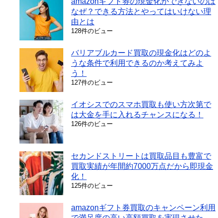
amazonギフト券の現金化ができないのは
なぜ？できる方法とやってはいけない理
由とは
128件のビュー
バリアブルカード買取の現金化はどのよ
うな条件で利用できるのか考えてみよ
う！
127件のビュー
イオシスでのスマホ買取も使い方次第で
は大金を手に入れるチャンスになる！
126件のビュー
セカンドストリートは買取品目も豊富で
買取実績が年間約7000万点だから即現金
化！
125件のビュー
amazonギフト券買取のキャンペーン利用
で満足度の高い高額買取を実現させた