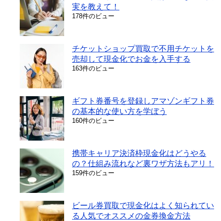
実を教えて！
178件のビュー
チケットショップ買取で不用チケットを
売却して現金化でお金を入手する
163件のビュー
ギフト券番号を登録しアマゾンギフト券
の基本的な使い方を学ぼう
160件のビュー
携帯キャリア決済枠現金化はどうやる
の？仕組み流れなど裏ワザ方法もアリ！
159件のビュー
ビール券買取で現金化はよく知られてい
る人気でオススメの金券換金方法