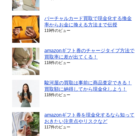
バーチャルカード買取で現金化する換金
率からお金に換える方法まで伝授
119件のビュー
amazonギフト券のチャージタイプ方法で
買取率に差が出てくる！
118件のビュー
駿河屋の買取は事前に商品査定できる！
買取額に納得してから現金化しよう！
118件のビュー
amazonギフト券を現金化するなら知って
おきたい注意点やリスクなど
117件のビュー