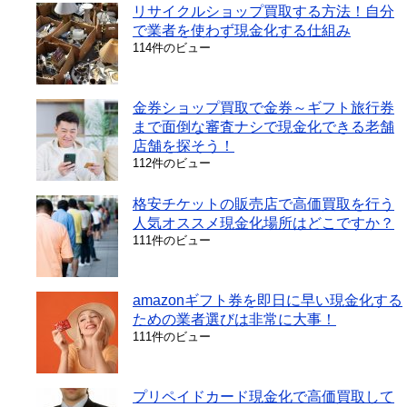
リサイクルショップ買取する方法！自分
で業者を使わず現金化する仕組み
114件のビュー
金券ショップ買取で金券～ギフト旅行券
まで面倒な審査ナシで現金化できる老舗
店舗を探そう！
112件のビュー
格安チケットの販売店で高価買取を行う
人気オススメ現金化場所はどこですか？
111件のビュー
amazonギフト券を即日に早い現金化する
ための業者選びは非常に大事！
111件のビュー
プリペイドカード現金化で高価買取して