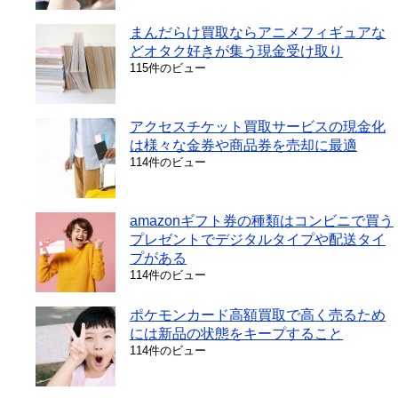
まんだらけ買取ならアニメフィギュアな
どオタク好きが集う現金受け取り
115件のビュー
アクセスチケット買取サービスの現金化
は様々な金券や商品券を売却に最適
114件のビュー
amazonギフト券の種類はコンビニで買う
プレゼントでデジタルタイプや配送タイ
プがある
114件のビュー
ポケモンカード高額買取で高く売るため
には新品の状態をキープすること
114件のビュー