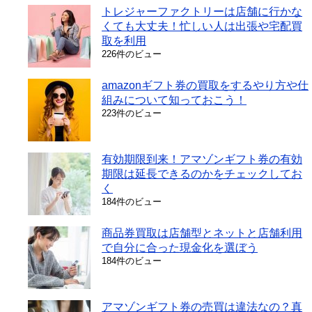
トレジャーファクトリーは店舗に行かな
くても大丈夫！忙しい人は出張や宅配買
取を利用
226件のビュー
amazonギフト券の買取をするやり方や仕
組みについて知っておこう！
223件のビュー
有効期限到来！アマゾンギフト券の有効
期限は延長できるのかをチェックしてお
く
184件のビュー
商品券買取は店舗型とネットと店舗利用
で自分に合った現金化を選ぼう
184件のビュー
アマゾンギフト券の売買は違法なの？真