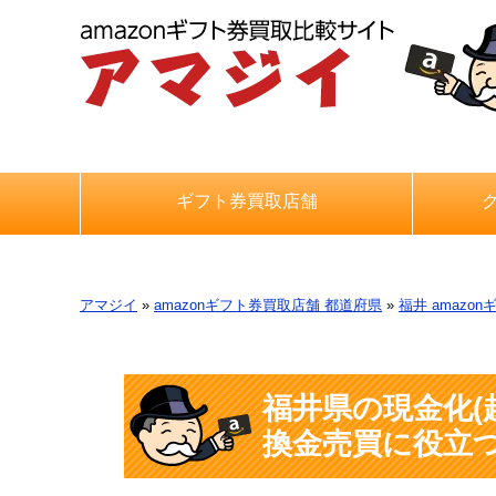
ギフト券買取店舗
アマジイ
»
amazonギフト券買取店舗 都道府県
»
福井 amazo
福井県の現金化(越
換金売買に役立