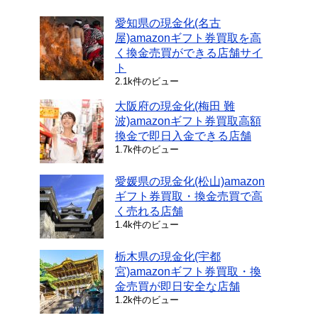
愛知県の現金化(名古
屋)amazonギフト券買取を高
く換金売買ができる店舗サイ
ト
2.1k件のビュー
大阪府の現金化(梅田 難
波)amazonギフト券買取高額
換金で即日入金できる店舗
1.7k件のビュー
愛媛県の現金化(松山)amazon
ギフト券買取・換金売買で高
く売れる店舗
1.4k件のビュー
栃木県の現金化(宇都
宮)amazonギフト券買取・換
金売買が即日安全な店舗
1.2k件のビュー