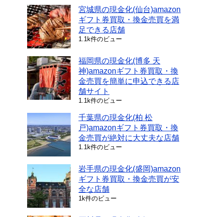
宮城県の現金化(仙台)amazon
ギフト券買取・換金売買を満
足できる店舗
1.1k件のビュー
福岡県の現金化(博多 天
神)amazonギフト券買取・換
金売買を簡単に申込できる店
舗サイト
1.1k件のビュー
千葉県の現金化(柏 松
戸)amazonギフト券買取・換
金売買が絶対に大丈夫な店舗
1.1k件のビュー
岩手県の現金化(盛岡)amazon
ギフト券買取・換金売買が安
全な店舗
1k件のビュー