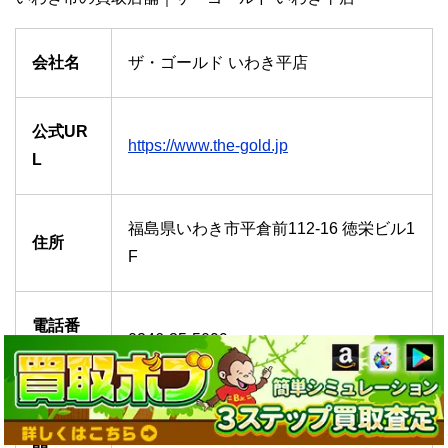
会社名
ザ・ゴールド いわき平店
公式UR
https://www.the-gold.jp
L
福島県いわき市平倉前112-16 徳栄ビル1
住所
F
電話番
0246-35-5099
号
営業時
10:00～18:00