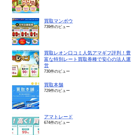
買取マンボウ
739件のビュー
買取レオン口コミ人気アマギフ評判！豊
富な特別レート買取券種で安心の法人運
営
730件のビュー
買取本舗
729件のビュー
アマトレード
674件のビュー