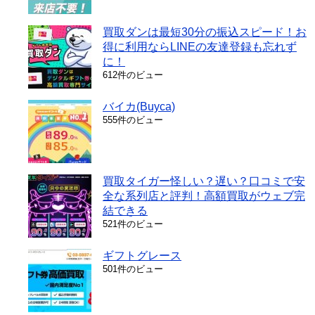
買取ダンは最短30分の振込スピード！お
得に利用ならLINEの友達登録も忘れず
に！
612件のビュー
バイカ(Buyca)
555件のビュー
買取タイガー怪しい？遅い？口コミで安
全な系列店と評判！高額買取がウェブ完
結できる
521件のビュー
ギフトグレース
501件のビュー