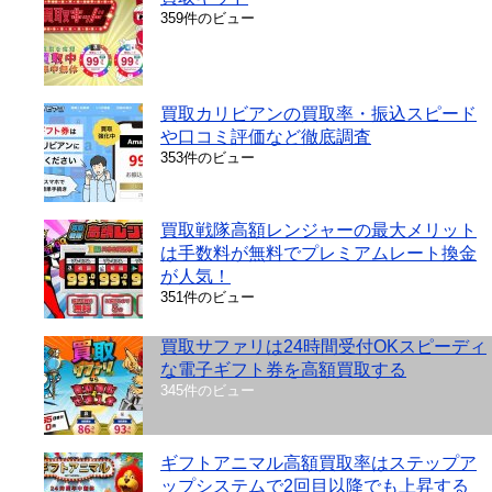
359件のビュー
買取カリビアンの買取率・振込スピード
や口コミ評価など徹底調査
353件のビュー
買取戦隊高額レンジャーの最大メリット
は手数料が無料でプレミアムレート換金
が人気！
351件のビュー
買取サファリは24時間受付OKスピーディ
な電子ギフト券を高額買取する
345件のビュー
ギフトアニマル高額買取率はステップア
ップシステムで2回目以降でも上昇する