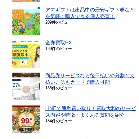
アマギフトは出品中の最安ギフト券など
を気軽に購入できる個人売買！
209件のビュー
金券買取EX
189件のビュー
商品券サービスなら後日払いや分割と支
払い方法もカードで購入可能
188件のビュー
LINEで簡単買い取り！買取大和のサービ
ス内容や特徴・よくある質問を紹介
184件のビュー