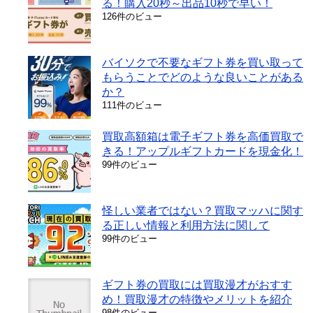
る！購入20秒～出品10秒で早い！
126件のビュー
バイソクで不要なギフト券を買い取って
もらうことでどのような良いことがある
か？
111件のビュー
買取高額箱は電子ギフト券を高価買取で
きる！アップルギフトカードを現金化！
99件のビュー
怪しい業者ではない？買取マッハに関す
る正しい情報と利用方法に関して
99件のビュー
ギフト券の買取には買取漫才がおすす
め！買取漫才の特徴やメリットを紹介
98件のビュー