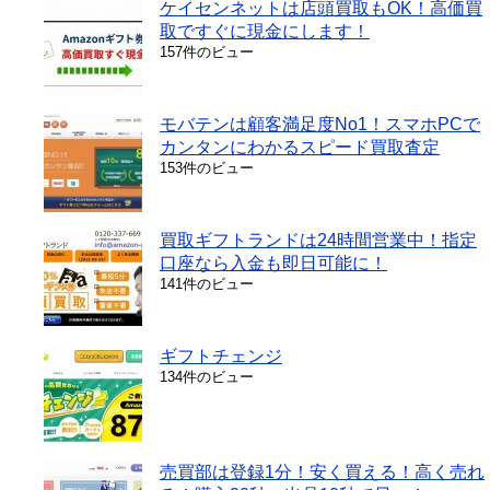
ケイセンネットは店頭買取もOK！高価買
取ですぐに現金にします！
157件のビュー
モバテンは顧客満足度No1！スマホPCで
カンタンにわかるスピード買取査定
153件のビュー
買取ギフトランドは24時間営業中！指定
口座なら入金も即日可能に！
141件のビュー
ギフトチェンジ
134件のビュー
売買部は登録1分！安く買える！高く売れ