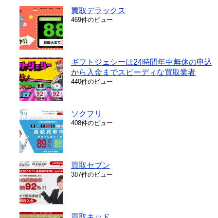
買取デラックス
469件のビュー
ギフトジェシーは24時間年中無休の申込
から入金までスピーディな買取業者
440件のビュー
ソクフリ
408件のビュー
買取セブン
387件のビュー
買取キッド