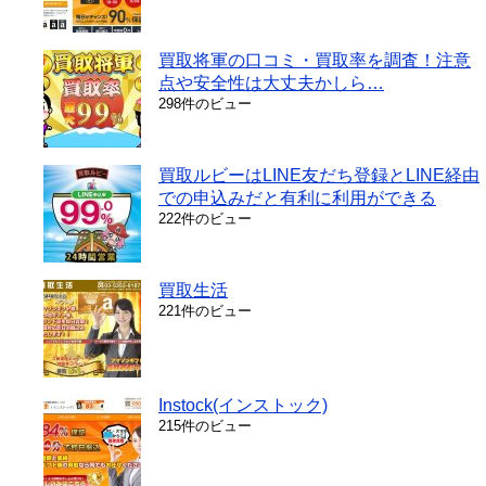
買取将軍の口コミ・買取率を調査！注意
点や安全性は大丈夫かしら…
298件のビュー
買取ルビーはLINE友だち登録とLINE経由
での申込みだと有利に利用ができる
222件のビュー
買取生活
221件のビュー
Instock(インストック)
215件のビュー