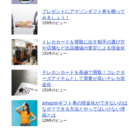
プレゼントにアマゾンギフト券を贈って
みましょう！
133件のビュー
トレカカードを買取に出す相手の選び方
や店舗など出品価値の査定による現金化
131件のビュー
テレホンカードを高値で買取！コレクタ
ーズアイテムとして需要が高いテレカ現
金化
131件のビュー
amazonギフト券の現金化ができないのは
なぜ？できる方法とやってはいけない理
由とは
128件のビュー