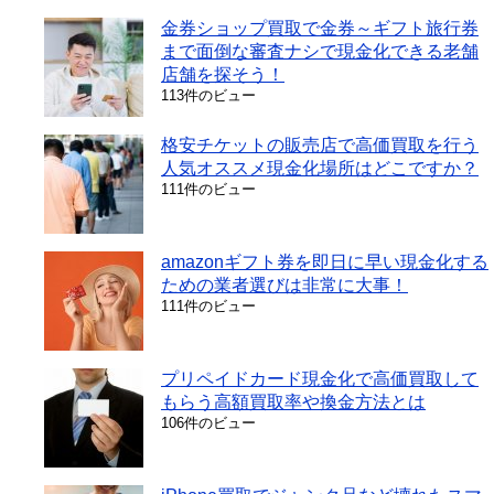
金券ショップ買取で金券～ギフト旅行券
まで面倒な審査ナシで現金化できる老舗
店舗を探そう！
113件のビュー
格安チケットの販売店で高価買取を行う
人気オススメ現金化場所はどこですか？
111件のビュー
amazonギフト券を即日に早い現金化する
ための業者選びは非常に大事！
111件のビュー
プリペイドカード現金化で高価買取して
もらう高額買取率や換金方法とは
106件のビュー