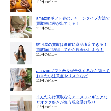
119件のビュー
amazonギフト券のチャージタイプ方法で
買取率に差が出てくる！
118件のビュー
駿河屋の買取は事前に商品査定できる！
買取額に納得してから現金化しよう！
118件のビュー
amazonギフト券を現金化するなら知って
おきたい注意点やリスクなど
117件のビュー
まんだらけ買取ならアニメフィギュアな
どオタク好きが集う現金受け取り
115件のビュー