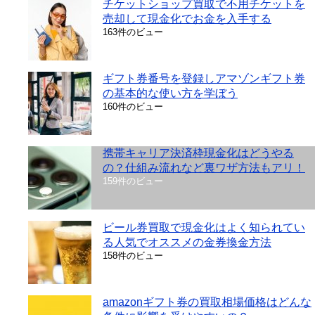
チケットショップ買取で不用チケットを
売却して現金化でお金を入手する
163件のビュー
ギフト券番号を登録しアマゾンギフト券
の基本的な使い方を学ぼう
160件のビュー
携帯キャリア決済枠現金化はどうやる
の？仕組み流れなど裏ワザ方法もアリ！
159件のビュー
ビール券買取で現金化はよく知られてい
る人気でオススメの金券換金方法
158件のビュー
amazonギフト券の買取相場価格はどんな