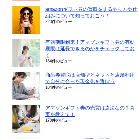
amazonギフト券の買取をするやり方や仕
組みについて知っておこう！
223件のビュー
有効期限到来！アマゾンギフト券の有効
期限は延長できるのかをチェックしてお
く
184件のビュー
商品券買取は店舗型とネットと店舗利用
で自分に合った現金化を選ぼう
184件のビュー
アマゾンギフト券の売買は違法なの？真
実を教えて！
178件のビュー