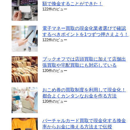
額で換金することができた！
122件のビュー
電子マネー買取の現金化業者選びで確認
するべきポイントを1つずつ押さえよう！
122件のビュー
ブックオフでは店頭買取に加えて店舗出
張買取や宅配買取にも対応している
120件のビュー
おこめ券の買取制度を利用して現金化！
都合よくカンタンなお金を作る方法
120件のビュー
バーチャルカード買取で現金化する換金
率からお金に換える方法まで伝授