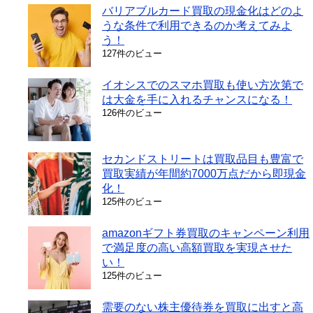
バリアブルカード買取の現金化はどのよ
うな条件で利用できるのか考えてみよ
う！
127件のビュー
イオシスでのスマホ買取も使い方次第で
は大金を手に入れるチャンスになる！
126件のビュー
セカンドストリートは買取品目も豊富で
買取実績が年間約7000万点だから即現金
化！
125件のビュー
amazonギフト券買取のキャンペーン利用
で満足度の高い高額買取を実現させた
い！
125件のビュー
需要のない株主優待券を買取に出すと高