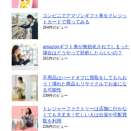
コンビニでアマゾンギフト券をクレジッ
トカードで買ってみる
264件のビュー
amazonギフト券が無効化されてしまった
場合はどうやって対処したらいいの？
261件のビュー
不用品はハードオフに買取をしてもらお
う！壊れた商品もリサイクルでお金にな
る可能性
239件のビュー
トレジャーファクトリーは店舗に行かな
くても大丈夫！忙しい人は出張や宅配買
取を利用
226件のビュー