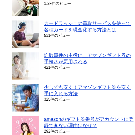
1.2k件のビュー
カードラッシュの買取サービスを使って
各種カードを現金化する方法とは
531件のビュー
詐欺事件の主役に！アマゾンギフト券の
手軽さが悪用される
421件のビュー
少しでも安く！アマゾンギフト券を安く
手に入れる方法
325件のビュー
amazonのギフト券番号がアカウントに登
録できない理由はなぜ？
292件のビュー